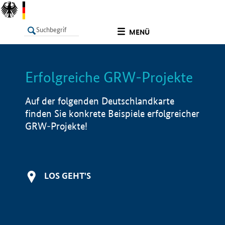
undefined
MENÜ
Erfolgreiche GRW-Projekte
LISTE
Filter
Info
Auf der folgenden Deutschlandkarte
finden Sie konkrete Beispiele erfolgreicher
GRW-Projekte!
LOS GEHT'S