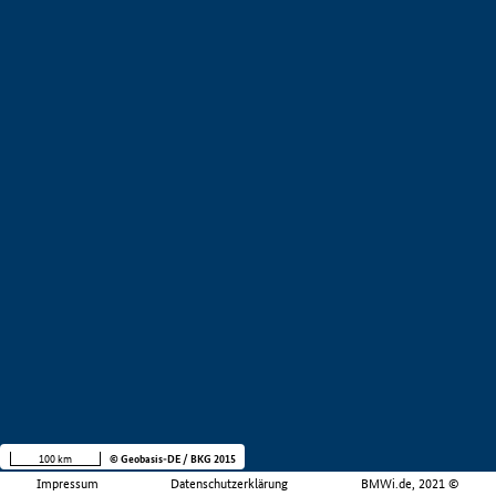
100 km
© Geobasis-DE / BKG 2015
Impressum
Datenschutzerklärung
BMWi.de, 2021 ©