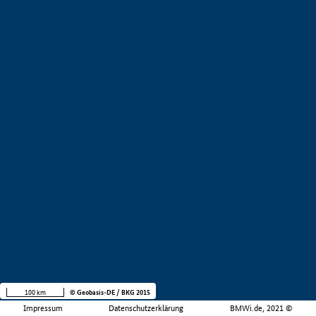
100 km
© Geobasis-DE / BKG 2015
Impressum
Datenschutzerklärung
BMWi.de, 2021 ©