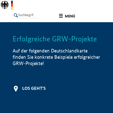
undefined
MENÜ
Erfolgreiche GRW-Projekte
LISTE
Filter
Info
Auf der folgenden Deutschlandkarte
finden Sie konkrete Beispiele erfolgreicher
GRW-Projekte!
LOS GEHT'S