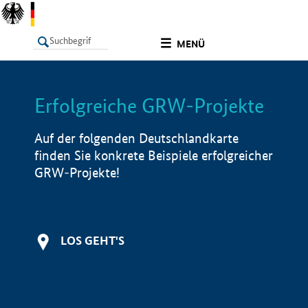
undefined
MENÜ
Erfolgreiche GRW-Projekte
LISTE
Filter
Info
Auf der folgenden Deutschlandkarte
finden Sie konkrete Beispiele erfolgreicher
GRW-Projekte!
LOS GEHT'S