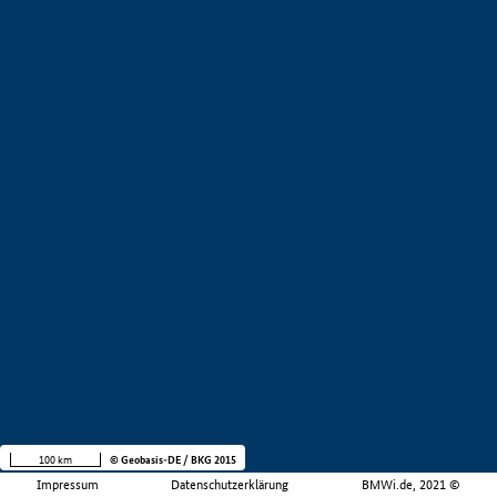
100 km
© Geobasis-DE / BKG 2015
Impressum
Datenschutzerklärung
BMWi.de, 2021 ©