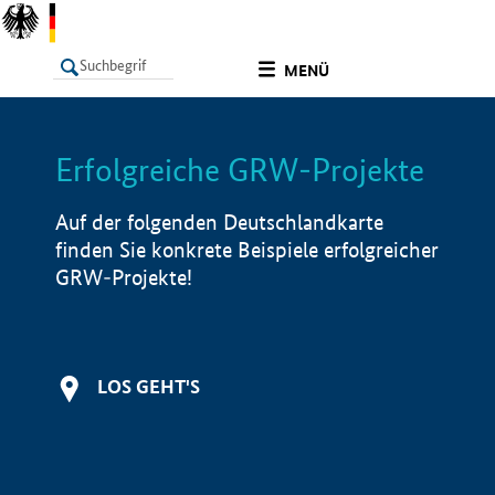
undefined
MENÜ
Erfolgreiche GRW-Projekte
LISTE
Filter
Info
Auf der folgenden Deutschlandkarte
finden Sie konkrete Beispiele erfolgreicher
GRW-Projekte!
LOS GEHT'S