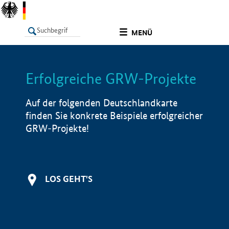
undefined
MENÜ
Erfolgreiche GRW-Projekte
LISTE
Filter
Info
Auf der folgenden Deutschlandkarte
finden Sie konkrete Beispiele erfolgreicher
GRW-Projekte!
LOS GEHT'S