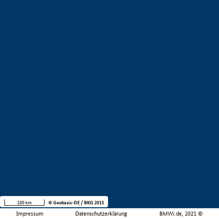
100 km
© Geobasis-DE / BKG 2015
Impressum
Datenschutzerklärung
BMWi.de, 2021 ©