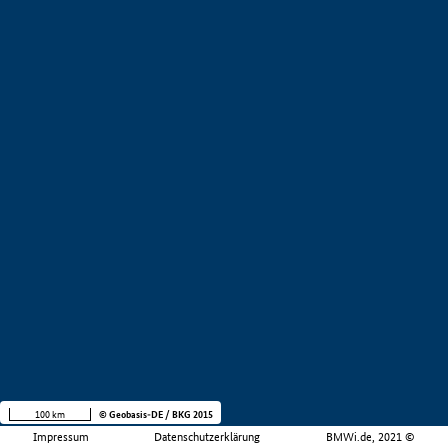
100 km
© Geobasis-DE / BKG 2015
Impressum
Datenschutzerklärung
BMWi.de, 2021 ©