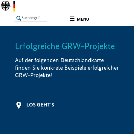
undefined
MENÜ
Erfolgreiche GRW-Projekte
LISTE
Filter
Info
Auf der folgenden Deutschlandkarte
finden Sie konkrete Beispiele erfolgreicher
GRW-Projekte!
LOS GEHT'S