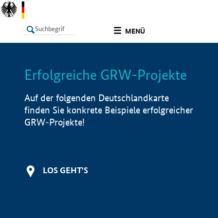
undefined
MENÜ
Erfolgreiche GRW-Projekte
LISTE
Filter
Info
Auf der folgenden Deutschlandkarte
finden Sie konkrete Beispiele erfolgreicher
GRW-Projekte!
LOS GEHT'S