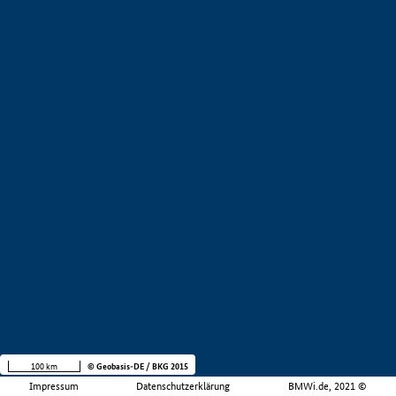
100 km
© Geobasis-DE / BKG 2015
Impressum
Datenschutzerklärung
BMWi.de, 2021 ©