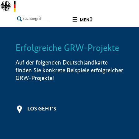
undefined
MENÜ
Erfolgreiche GRW-Projekte
LISTE
Filter
Info
Auf der folgenden Deutschlandkarte
finden Sie konkrete Beispiele erfolgreicher
GRW-Projekte!
LOS GEHT'S