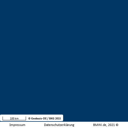
100 km
© Geobasis-DE / BKG 2015
Impressum
Datenschutzerklärung
BMWi.de, 2021 ©