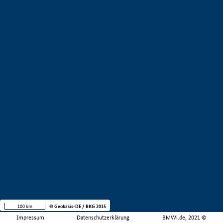
100 km
© Geobasis-DE / BKG 2015
Impressum
Datenschutzerklärung
BMWi.de, 2021 ©