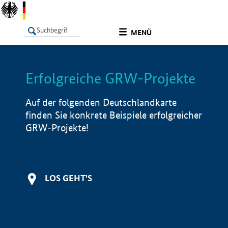
undefined
MENÜ
Erfolgreiche GRW-Projekte
LISTE
Filter
Info
Auf der folgenden Deutschlandkarte
finden Sie konkrete Beispiele erfolgreicher
GRW-Projekte!
LOS GEHT'S