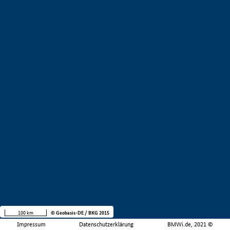
100 km
© Geobasis-DE / BKG 2015
Impressum
Datenschutzerklärung
BMWi.de, 2021 ©