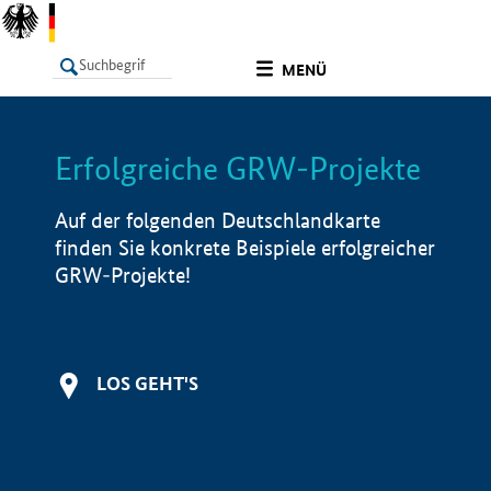
undefined
MENÜ
Erfolgreiche GRW-Projekte
LISTE
Filter
Info
Auf der folgenden Deutschlandkarte
finden Sie konkrete Beispiele erfolgreicher
GRW-Projekte!
LOS GEHT'S