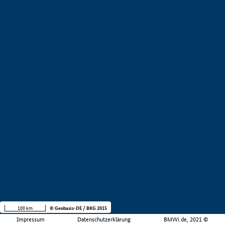
100 km
© Geobasis-DE / BKG 2015
Impressum
Datenschutzerklärung
BMWi.de, 2021 ©