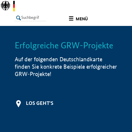
undefined
MENÜ
Erfolgreiche GRW-Projekte
LISTE
Filter
Info
Auf der folgenden Deutschlandkarte
finden Sie konkrete Beispiele erfolgreicher
GRW-Projekte!
LOS GEHT'S