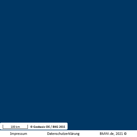
100 km
© Geobasis-DE / BKG 2015
Impressum
Datenschutzerklärung
BMWi.de, 2021 ©