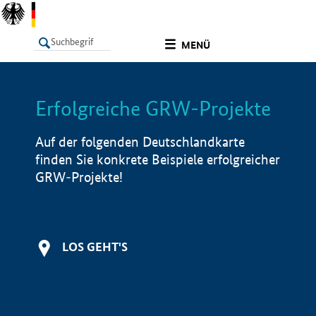
undefined
MENÜ
Erfolgreiche GRW-Projekte
LISTE
Filter
Info
Auf der folgenden Deutschlandkarte
finden Sie konkrete Beispiele erfolgreicher
GRW-Projekte!
LOS GEHT'S