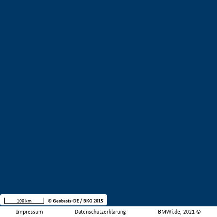
100 km
© Geobasis-DE / BKG 2015
Impressum
Datenschutzerklärung
BMWi.de, 2021 ©