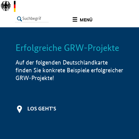
undefined
MENÜ
Erfolgreiche GRW-Projekte
LISTE
Filter
Info
Auf der folgenden Deutschlandkarte
finden Sie konkrete Beispiele erfolgreicher
GRW-Projekte!
LOS GEHT'S