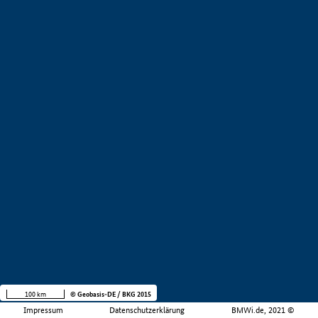
100 km
© Geobasis-DE / BKG 2015
Impressum
Datenschutzerklärung
BMWi.de, 2021 ©