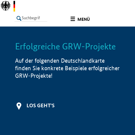
undefined
MENÜ
Erfolgreiche GRW-Projekte
LISTE
Filter
Info
Auf der folgenden Deutschlandkarte
finden Sie konkrete Beispiele erfolgreicher
GRW-Projekte!
LOS GEHT'S