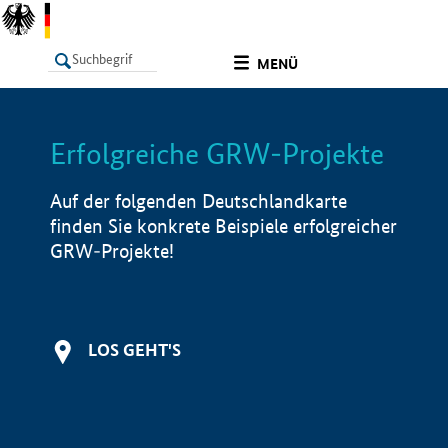
undefined
MENÜ
Erfolgreiche GRW-Projekte
LISTE
Filter
Info
Auf der folgenden Deutschlandkarte
finden Sie konkrete Beispiele erfolgreicher
GRW-Projekte!
LOS GEHT'S