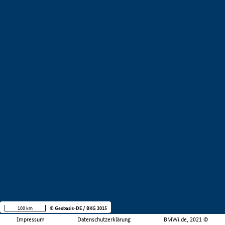
100 km
© Geobasis-DE / BKG 2015
Impressum
Datenschutzerklärung
BMWi.de, 2021 ©