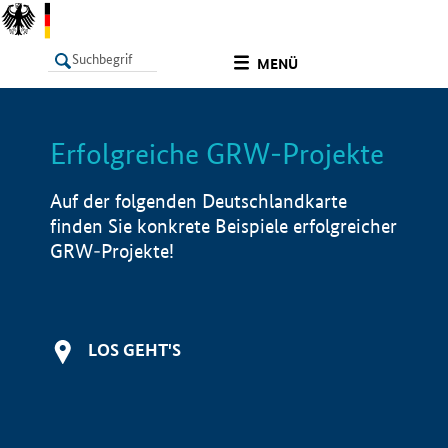
undefined
MENÜ
Erfolgreiche GRW-Projekte
LISTE
Filter
Info
Auf der folgenden Deutschlandkarte
finden Sie konkrete Beispiele erfolgreicher
GRW-Projekte!
LOS GEHT'S