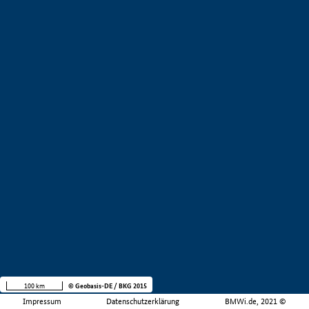
100 km
© Geobasis-DE / BKG 2015
Impressum
Datenschutzerklärung
BMWi.de, 2021 ©