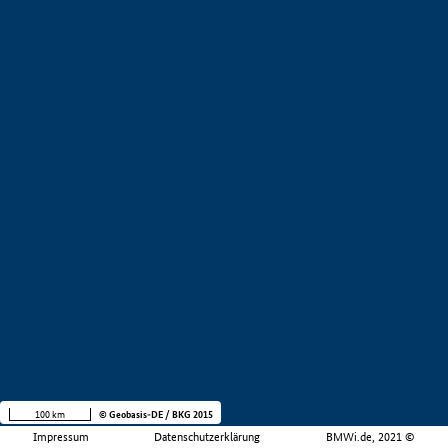
100 km
© Geobasis-DE / BKG 2015
Impressum
Datenschutzerklärung
BMWi.de, 2021 ©