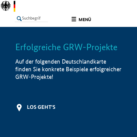
undefined
MENÜ
Erfolgreiche GRW-Projekte
LISTE
Filter
Info
Auf der folgenden Deutschlandkarte
finden Sie konkrete Beispiele erfolgreicher
GRW-Projekte!
LOS GEHT'S