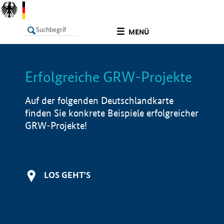
undefined
MENÜ
Erfolgreiche GRW-Projekte
LISTE
Filter
Info
Auf der folgenden Deutschlandkarte
finden Sie konkrete Beispiele erfolgreicher
GRW-Projekte!
LOS GEHT'S