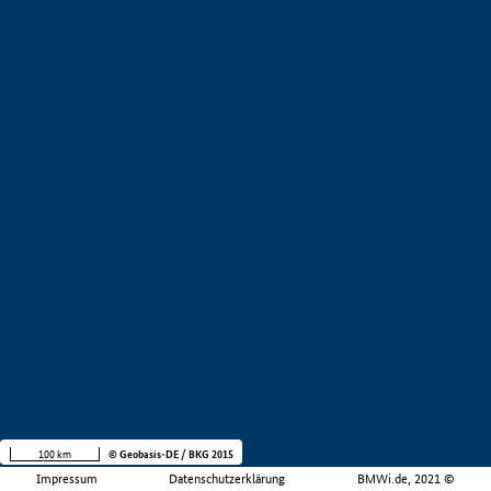
100 km
© Geobasis-DE / BKG 2015
Impressum
Datenschutzerklärung
BMWi.de, 2021 ©