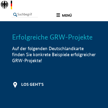
undefined
MENÜ
Erfolgreiche GRW-Projekte
LISTE
Filter
Info
Auf der folgenden Deutschlandkarte
finden Sie konkrete Beispiele erfolgreicher
GRW-Projekte!
LOS GEHT'S