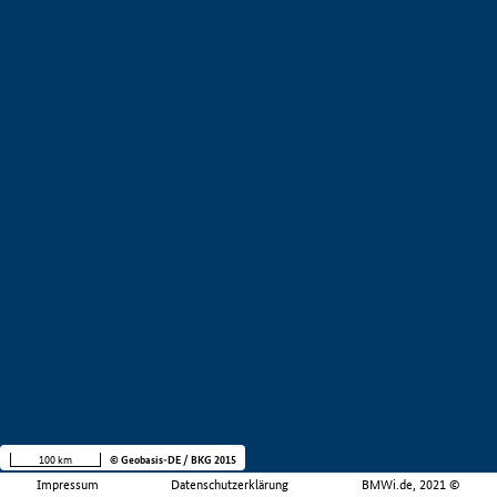
100 km
© Geobasis-DE / BKG 2015
Impressum
Datenschutzerklärung
BMWi.de, 2021 ©