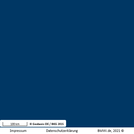
100 km
© Geobasis-DE / BKG 2015
Impressum
Datenschutzerklärung
BMWi.de, 2021 ©