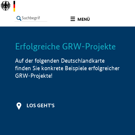
undefined
MENÜ
Erfolgreiche GRW-Projekte
LISTE
Filter
Info
Auf der folgenden Deutschlandkarte
finden Sie konkrete Beispiele erfolgreicher
GRW-Projekte!
LOS GEHT'S