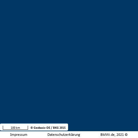
100 km
© Geobasis-DE / BKG 2015
Impressum
Datenschutzerklärung
BMWi.de, 2021 ©