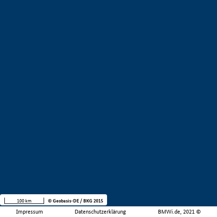
100 km
© Geobasis-DE / BKG 2015
Impressum
Datenschutzerklärung
BMWi.de, 2021 ©