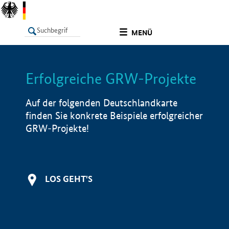
undefined
MENÜ
Erfolgreiche GRW-Projekte
LISTE
Filter
Info
Auf der folgenden Deutschlandkarte
finden Sie konkrete Beispiele erfolgreicher
GRW-Projekte!
LOS GEHT'S