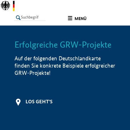
undefined
MENÜ
Erfolgreiche GRW-Projekte
LISTE
Filter
Info
Auf der folgenden Deutschlandkarte
finden Sie konkrete Beispiele erfolgreicher
GRW-Projekte!
LOS GEHT'S