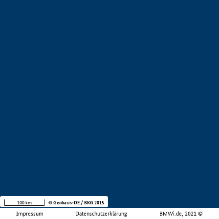
100 km
© Geobasis-DE / BKG 2015
Impressum
Datenschutzerklärung
BMWi.de, 2021 ©