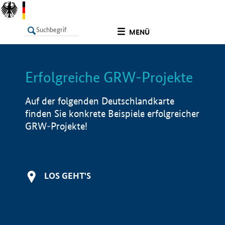
undefined
MENÜ
Erfolgreiche GRW-Projekte
LISTE
Filter
Info
Auf der folgenden Deutschlandkarte
finden Sie konkrete Beispiele erfolgreicher
GRW-Projekte!
LOS GEHT'S