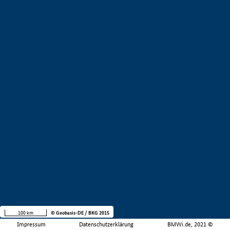
100 km
© Geobasis-DE / BKG 2015
Impressum
Datenschutzerklärung
BMWi.de, 2021 ©