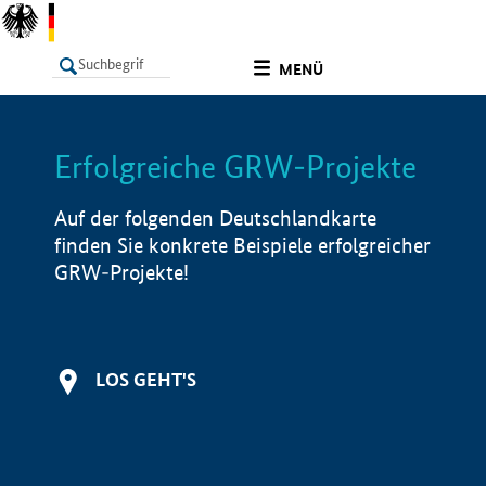
undefined
MENÜ
Erfolgreiche GRW-Projekte
LISTE
Filter
Info
Auf der folgenden Deutschlandkarte
finden Sie konkrete Beispiele erfolgreicher
GRW-Projekte!
LOS GEHT'S