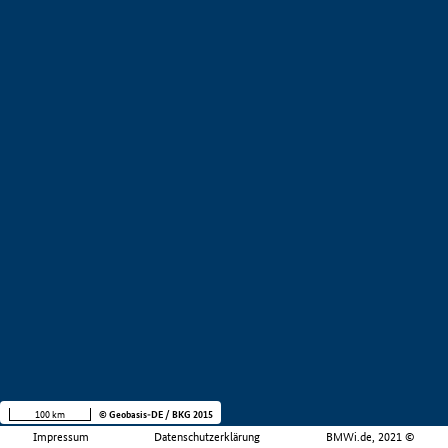
100 km
© Geobasis-DE / BKG 2015
Impressum
Datenschutzerklärung
BMWi.de, 2021 ©