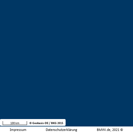
100 km
© Geobasis-DE / BKG 2015
Impressum
Datenschutzerklärung
BMWi.de, 2021 ©