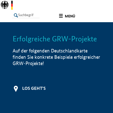
undefined
MENÜ
Erfolgreiche GRW-Projekte
LISTE
Filter
Info
Auf der folgenden Deutschlandkarte
finden Sie konkrete Beispiele erfolgreicher
GRW-Projekte!
LOS GEHT'S