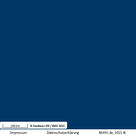
100 km
© Geobasis-DE / BKG 2015
Impressum
Datenschutzerklärung
BMWi.de, 2021 ©