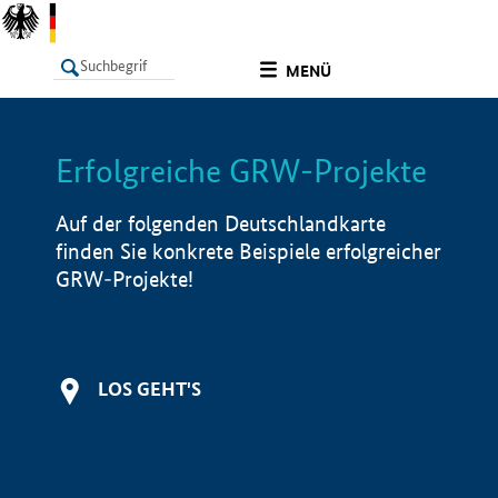
undefined
MENÜ
Erfolgreiche GRW-Projekte
LISTE
Filter
Info
Auf der folgenden Deutschlandkarte
finden Sie konkrete Beispiele erfolgreicher
GRW-Projekte!
LOS GEHT'S