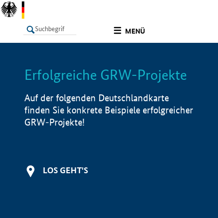
undefined
MENÜ
Erfolgreiche GRW-Projekte
LISTE
Filter
Info
Auf der folgenden Deutschlandkarte
finden Sie konkrete Beispiele erfolgreicher
GRW-Projekte!
LOS GEHT'S