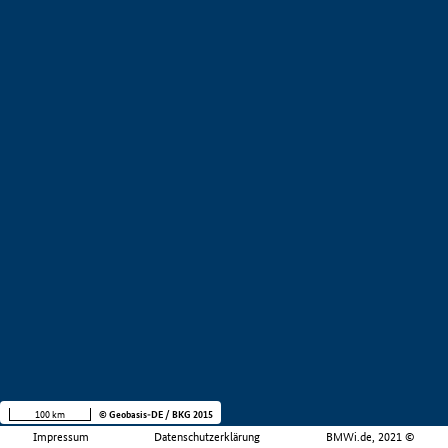
100 km
© Geobasis-DE / BKG 2015
Impressum
Datenschutzerklärung
BMWi.de, 2021 ©