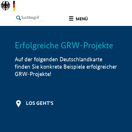
undefined
MENÜ
Erfolgreiche GRW-Projekte
LISTE
Filter
Info
Auf der folgenden Deutschlandkarte
finden Sie konkrete Beispiele erfolgreicher
GRW-Projekte!
LOS GEHT'S