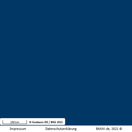
100 km
© Geobasis-DE / BKG 2015
Impressum
Datenschutzerklärung
BMWi.de, 2021 ©