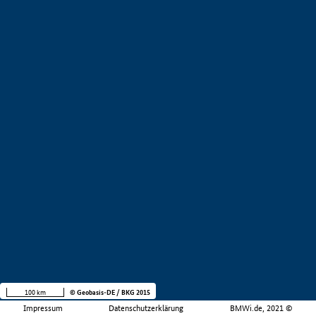
100 km
© Geobasis-DE / BKG 2015
Impressum
Datenschutzerklärung
BMWi.de, 2021 ©