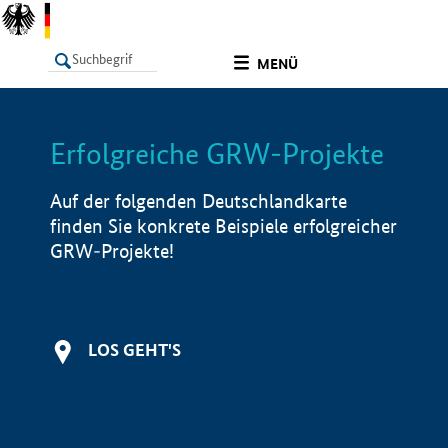
undefined
MENÜ
Erfolgreiche GRW-Projekte
LISTE
Filter
Info
Auf der folgenden Deutschlandkarte
finden Sie konkrete Beispiele erfolgreicher
GRW-Projekte!
LOS GEHT'S