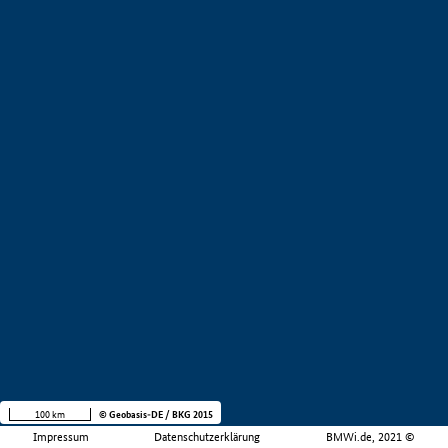
100 km
© Geobasis-DE / BKG 2015
Impressum
Datenschutzerklärung
BMWi.de, 2021 ©