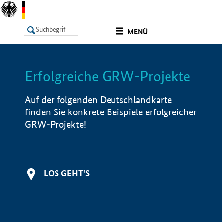
undefined
MENÜ
Erfolgreiche GRW-Projekte
LISTE
Filter
Info
Auf der folgenden Deutschlandkarte
finden Sie konkrete Beispiele erfolgreicher
GRW-Projekte!
LOS GEHT'S