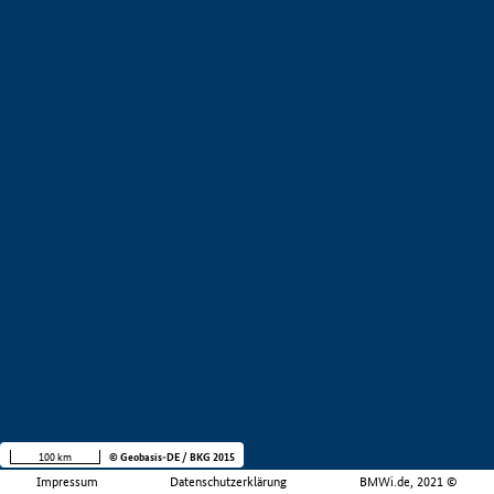
100 km
© Geobasis-DE / BKG 2015
Impressum
Datenschutzerklärung
BMWi.de, 2021 ©