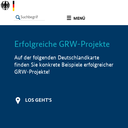
undefined
MENÜ
Erfolgreiche GRW-Projekte
LISTE
Filter
Info
Auf der folgenden Deutschlandkarte
finden Sie konkrete Beispiele erfolgreicher
GRW-Projekte!
LOS GEHT'S