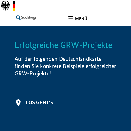
undefined
MENÜ
Erfolgreiche GRW-Projekte
LISTE
Filter
Info
Auf der folgenden Deutschlandkarte
finden Sie konkrete Beispiele erfolgreicher
GRW-Projekte!
LOS GEHT'S