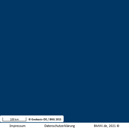
100 km
© Geobasis-DE / BKG 2015
Impressum
Datenschutzerklärung
BMWi.de, 2021 ©