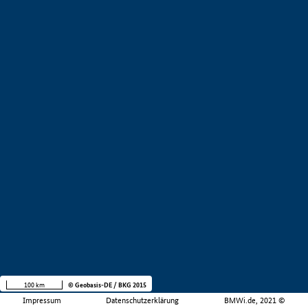
100 km
© Geobasis-DE / BKG 2015
Impressum
Datenschutzerklärung
BMWi.de, 2021 ©