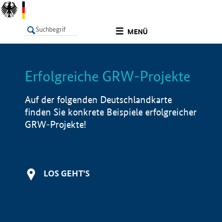
undefined
MENÜ
Erfolgreiche GRW-Projekte
LISTE
Filter
Info
Auf der folgenden Deutschlandkarte
finden Sie konkrete Beispiele erfolgreicher
GRW-Projekte!
LOS GEHT'S