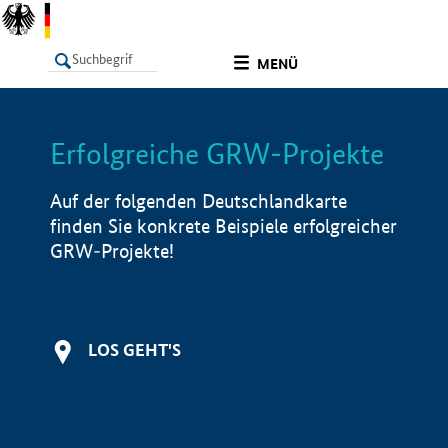
undefined
MENÜ
Erfolgreiche GRW-Projekte
LISTE
Filter
Info
Auf der folgenden Deutschlandkarte
finden Sie konkrete Beispiele erfolgreicher
GRW-Projekte!
LOS GEHT'S