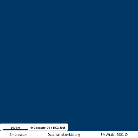
100 km
© Geobasis-DE / BKG 2015
Impressum
Datenschutzerklärung
BMWi.de, 2021 ©