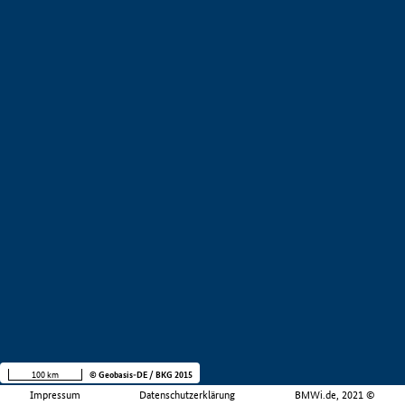
100 km
© Geobasis-DE / BKG 2015
Impressum
Datenschutzerklärung
BMWi.de, 2021 ©