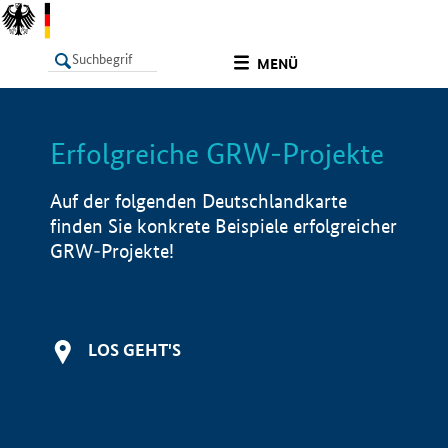
undefined
MENÜ
Erfolgreiche GRW-Projekte
LISTE
Filter
Info
Auf der folgenden Deutschlandkarte
finden Sie konkrete Beispiele erfolgreicher
GRW-Projekte!
LOS GEHT'S