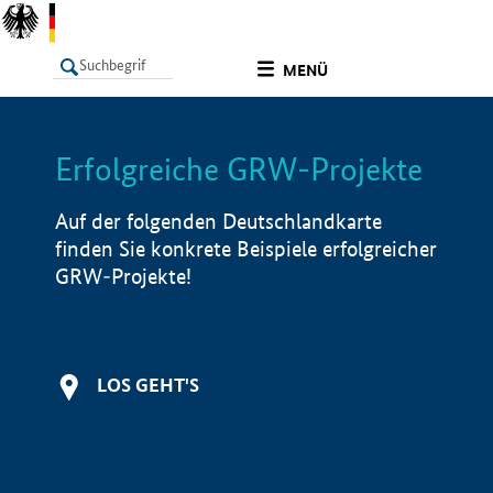
undefined
MENÜ
Erfolgreiche GRW-Projekte
LISTE
Filter
Info
Auf der folgenden Deutschlandkarte
finden Sie konkrete Beispiele erfolgreicher
GRW-Projekte!
LOS GEHT'S