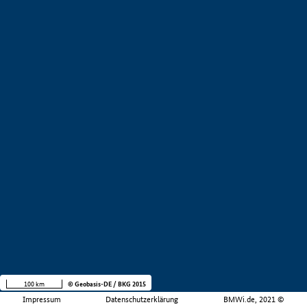
100 km
© Geobasis-DE / BKG 2015
Impressum
Datenschutzerklärung
BMWi.de, 2021 ©