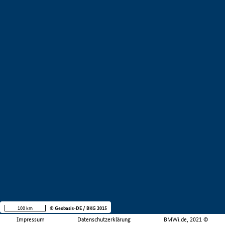
100 km
© Geobasis-DE / BKG 2015
Impressum
Datenschutzerklärung
BMWi.de, 2021 ©