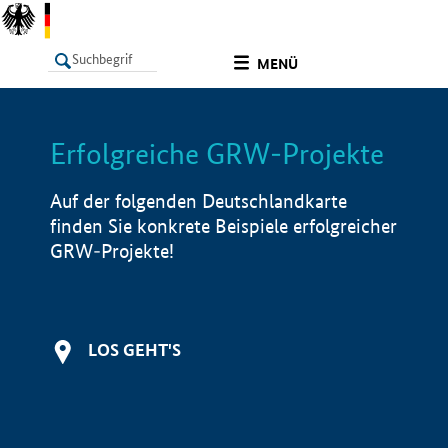
undefined
MENÜ
Erfolgreiche GRW-Projekte
LISTE
Filter
Info
Auf der folgenden Deutschlandkarte
finden Sie konkrete Beispiele erfolgreicher
GRW-Projekte!
LOS GEHT'S