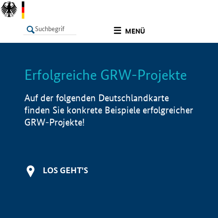
undefined
MENÜ
Erfolgreiche GRW-Projekte
LISTE
Filter
Info
Auf der folgenden Deutschlandkarte
finden Sie konkrete Beispiele erfolgreicher
GRW-Projekte!
LOS GEHT'S