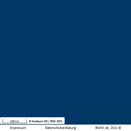
100 km
© Geobasis-DE / BKG 2015
Impressum
Datenschutzerklärung
BMWi.de, 2021 ©