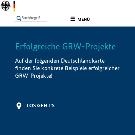
undefined
MENÜ
Erfolgreiche GRW-Projekte
LISTE
Filter
Info
Auf der folgenden Deutschlandkarte
finden Sie konkrete Beispiele erfolgreicher
GRW-Projekte!
LOS GEHT'S