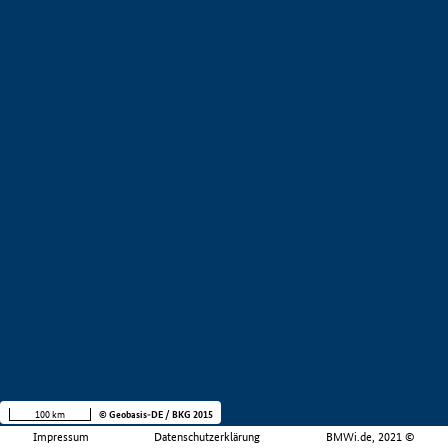
100 km
© Geobasis-DE / BKG 2015
Impressum
Datenschutzerklärung
BMWi.de, 2021 ©