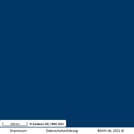
100 km
© Geobasis-DE / BKG 2015
Impressum
Datenschutzerklärung
BMWi.de, 2021 ©