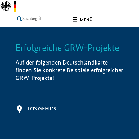
undefined
MENÜ
Erfolgreiche GRW-Projekte
LISTE
Filter
Info
Auf der folgenden Deutschlandkarte
finden Sie konkrete Beispiele erfolgreicher
GRW-Projekte!
LOS GEHT'S