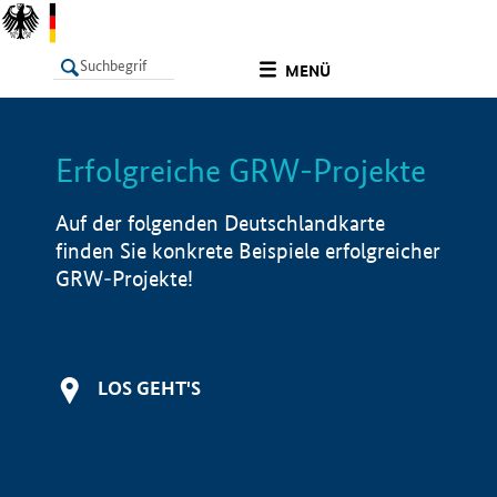
undefined
MENÜ
Erfolgreiche GRW-Projekte
LISTE
Filter
Info
Auf der folgenden Deutschlandkarte
finden Sie konkrete Beispiele erfolgreicher
GRW-Projekte!
LOS GEHT'S