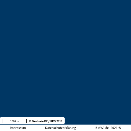
100 km
© Geobasis-DE / BKG 2015
Impressum
Datenschutzerklärung
BMWi.de, 2021 ©