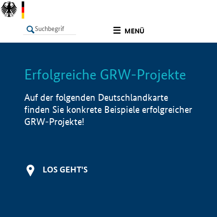
undefined
MENÜ
Erfolgreiche GRW-Projekte
LISTE
Filter
Info
Auf der folgenden Deutschlandkarte
finden Sie konkrete Beispiele erfolgreicher
GRW-Projekte!
LOS GEHT'S