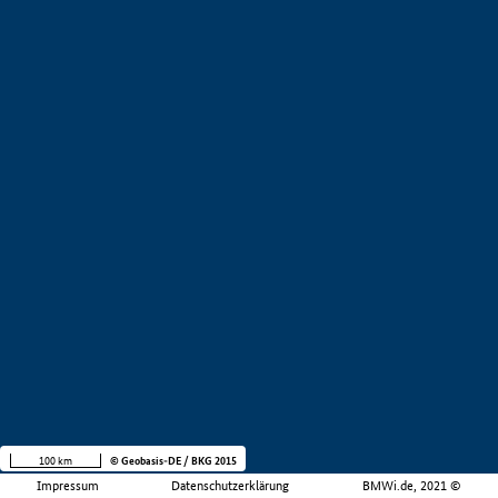
100 km
© Geobasis-DE / BKG 2015
Impressum
Datenschutzerklärung
BMWi.de, 2021 ©