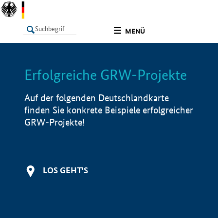
undefined
MENÜ
Erfolgreiche GRW-Projekte
LISTE
Filter
Info
Auf der folgenden Deutschlandkarte
finden Sie konkrete Beispiele erfolgreicher
GRW-Projekte!
LOS GEHT'S