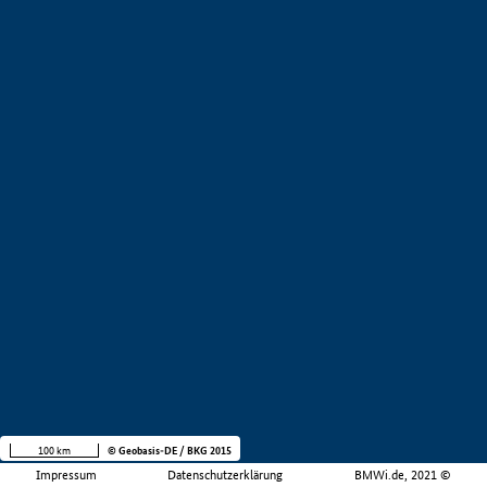
100 km
© Geobasis-DE / BKG 2015
Impressum
Datenschutzerklärung
BMWi.de, 2021 ©