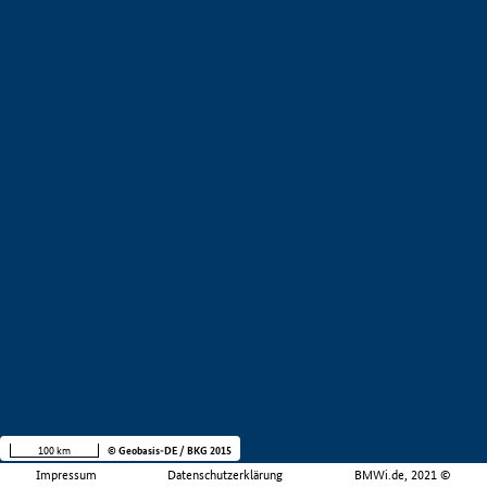
100 km
© Geobasis-DE / BKG 2015
Impressum
Datenschutzerklärung
BMWi.de, 2021 ©