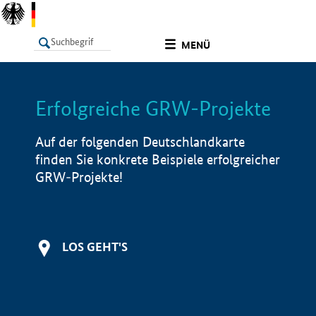
undefined
MENÜ
Erfolgreiche GRW-Projekte
LISTE
Filter
Info
Auf der folgenden Deutschlandkarte
finden Sie konkrete Beispiele erfolgreicher
GRW-Projekte!
LOS GEHT'S