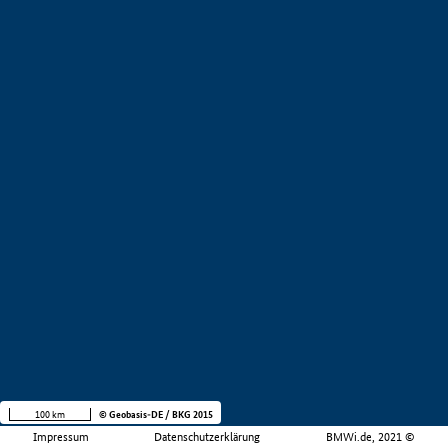
100 km
© Geobasis-DE / BKG 2015
Impressum
Datenschutzerklärung
BMWi.de, 2021 ©