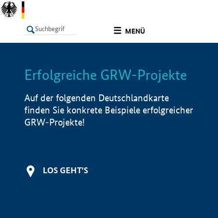
undefined
MENÜ
Erfolgreiche GRW-Projekte
LISTE
Filter
Info
Auf der folgenden Deutschlandkarte
finden Sie konkrete Beispiele erfolgreicher
GRW-Projekte!
LOS GEHT'S