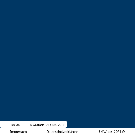
100 km
© Geobasis-DE / BKG 2015
Impressum
Datenschutzerklärung
BMWi.de, 2021 ©