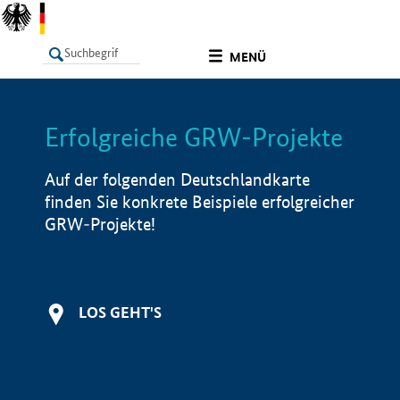
undefined
MENÜ
Erfolgreiche GRW-Projekte
LISTE
Filter
Info
Auf der folgenden Deutschlandkarte
finden Sie konkrete Beispiele erfolgreicher
GRW-Projekte!
LOS GEHT'S