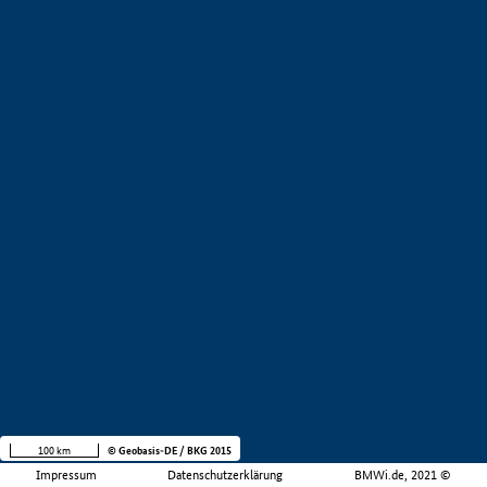
100 km
© Geobasis-DE / BKG 2015
Impressum
Datenschutzerklärung
BMWi.de, 2021 ©