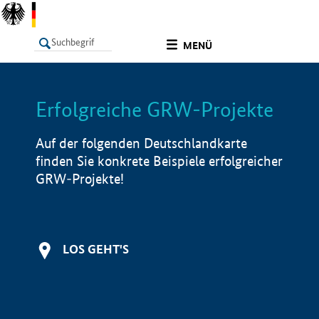
undefined
MENÜ
Erfolgreiche GRW-Projekte
LISTE
Filter
Info
Auf der folgenden Deutschlandkarte
finden Sie konkrete Beispiele erfolgreicher
GRW-Projekte!
LOS GEHT'S