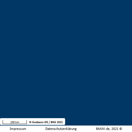
100 km
© Geobasis-DE / BKG 2015
Impressum
Datenschutzerklärung
BMWi.de, 2021 ©