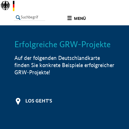
undefined
MENÜ
Erfolgreiche GRW-Projekte
LISTE
Filter
Info
Auf der folgenden Deutschlandkarte
finden Sie konkrete Beispiele erfolgreicher
GRW-Projekte!
LOS GEHT'S