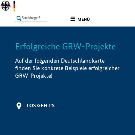
undefined
MENÜ
Erfolgreiche GRW-Projekte
LISTE
Filter
Info
Auf der folgenden Deutschlandkarte
finden Sie konkrete Beispiele erfolgreicher
GRW-Projekte!
LOS GEHT'S