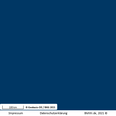
100 km
© Geobasis-DE / BKG 2015
Impressum
Datenschutzerklärung
BMWi.de, 2021 ©